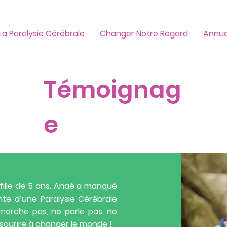
La Paralysie Cérébrale
Changer Notre Regard
Annua
Témoignag
e
fille de 5 ans. Anaé a manqué
nte d’une Paralysie Cérébrale
 marche pas, ne parle pas, ne
n sourire à changer le monde !